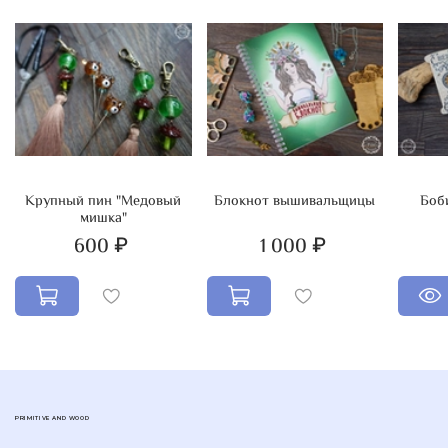
перфорацией для вышивки бутылёчков.
Крупный пин "Медовый
Блокнот вышивальщицы
Боби
мишка"
600 ₽
1 000 ₽
PRIMITIVE AND WOOD