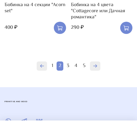
Бобинка на 4 секции "Acorn
Бобинка на 4 цвета
set"
"Cottagecore или Дачная
романтика"
400 ₽
290 ₽
1
2
3
4
5
PRIMITIVE AND WOOD