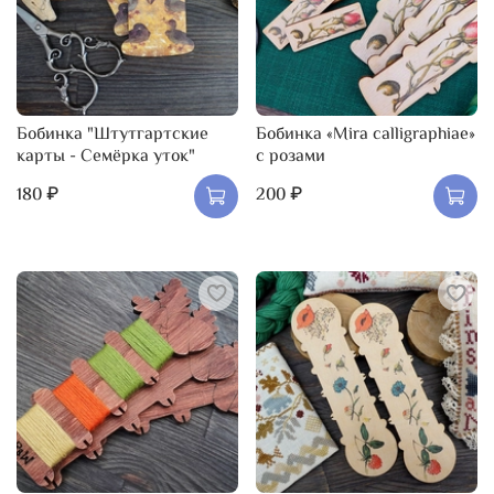
Бобинка "Штутгартские
Бобинка «Mira calligraphiae»
карты - Семёрка уток"
с розами
180 ₽
200 ₽