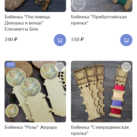
Бобинка "Пословица.
Бобинка "Прибалтийская
Девушка в венце"
прялка"
Елизаветы Бём
240 ₽
330 ₽
-25%
Бобинка "Розы" Жерара
Бобинка "Северодвинская
прялка"