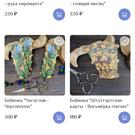
- рука хироманта"
- спящий месяц"
220 ₽
220 ₽
Бобинка "Часослов -
Бобинка "Штутгартские
Чертополох"
карты - Восьмёрка гончих"
300 ₽
180 ₽