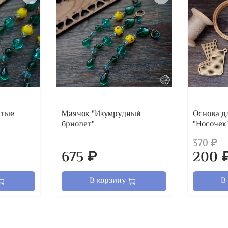
лтые
Маячок "Изумрудный
Основа д
бриолет"
"Носочек
370 ₽
675 ₽
200 
В корзину
В