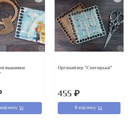
ля вышивки
Органайзер "Снегирьки"
"
₽
455 ₽
 корзину
В корзину